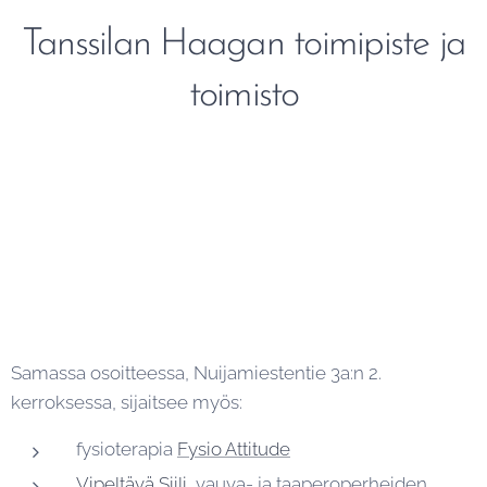
Tanssilan Haagan toimipiste ja
toimisto
Samassa osoitteessa, Nuijamiestentie 3a:n 2.
kerroksessa, sijaitsee myös:
fysioterapia
Fysio Attitude
Vipeltävä Siili
, vauva- ja taaperoperheiden