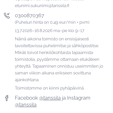
etunimi.sukunimi@tanssila.fi
0300870367
(Puhelun hinta on 0,49 eur/min + pvm)
13.7.2026–16.8.2026 ma–pe klo 9–17
Näinä aikoina toimisto on ensisijaisesti
tavoitettavissa puhelimitse ja sähköpostitse.
Mikäli toivot henkilökohtaista tapaamista
toimistolla, pyydämme ottamaan etukäteen
yhteyttä. Tapaaminen onnistuu useimmiten jo
saman viikon aikana erikseen sovittuna
ajankohtana.
Toimistomme on kiinni pyhäpäivinä.
Facebook
@tanssila
ja Instagram
@tanssila