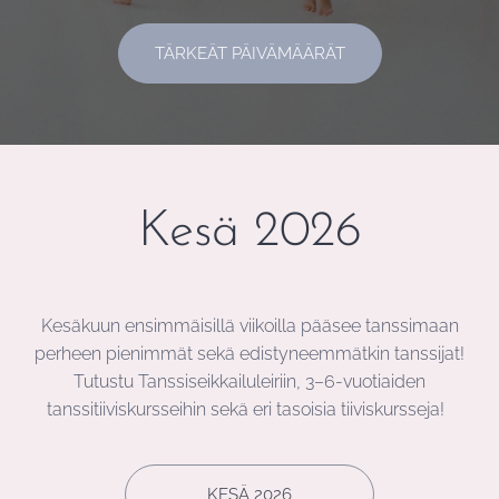
TÄRKEÄT PÄIVÄMÄÄRÄT
Kesä 2026
Kesäkuun ensimmäisillä viikoilla pääsee tanssimaan
perheen pienimmät sekä edistyneemmätkin tanssijat!
Tutustu Tanssiseikkailuleiriin, 3–6-vuotiaiden
tanssitiiviskursseihin sekä eri tasoisia tiiviskursseja!
KESÄ 2026