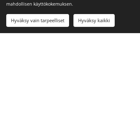
mahdollisen käyttökokemuksen.
Evästeet
Kielet
Hyväksy vain tarpeelliset
Hyväksy kaikki
English
Suomi