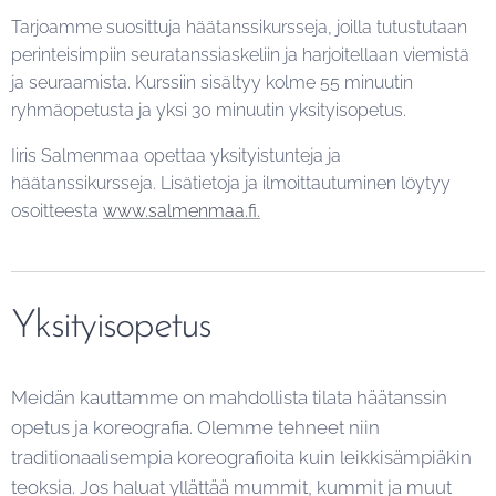
Tarjoamme suosittuja häätanssikursseja, joilla tutustutaan
perinteisimpiin seuratanssiaskeliin ja harjoitellaan viemistä
ja seuraamista. Kurssiin sisältyy kolme 55 minuutin
ryhmäopetusta ja yksi 30 minuutin yksityisopetus.
Iiris Salmenmaa opettaa yksityistunteja ja
häätanssikursseja. Lisätietoja ja ilmoittautuminen löytyy
osoitteesta
www.salmenmaa.fi.
Yksityisopetus
Meidän kauttamme on mahdollista tilata häätanssin
opetus ja koreografia. Olemme tehneet niin
traditionaalisempia koreografioita kuin leikkisämpiäkin
teoksia. Jos haluat yllättää mummit, kummit ja muut