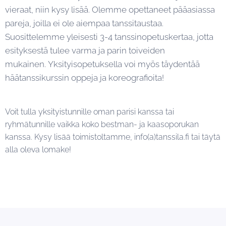
vieraat, niin kysy lisää.
Olemme opettaneet pääasiassa
pareja, joilla ei ole aiempaa tanssitaustaa.
Suosittelemme yleisesti 3-4 tanssinopetuskertaa, jotta
esityksestä tulee varma ja parin toiveiden
mukainen.
Yksityisopetuksella voi myös täydentää
häätanssikurssin oppeja ja koreografioita!
Voit tulla yksityistunnille oman parisi kanssa tai
ryhmätunnille vaikka koko bestman- ja kaasoporukan
kanssa. Kysy lisää toimistoltamme, info(a)tanssila.fi tai täytä
alla oleva lomake!