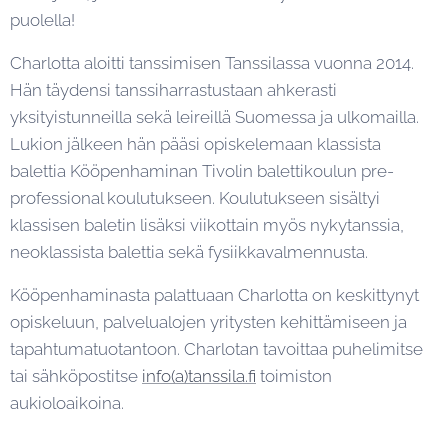
puolella!
Charlotta aloitti tanssimisen Tanssilassa vuonna 2014.
Hän täydensi tanssiharrastustaan ahkerasti
yksityistunneilla sekä leireillä Suomessa ja ulkomailla.
Lukion jälkeen hän pääsi opiskelemaan klassista
balettia Kööpenhaminan Tivolin balettikoulun pre-
professional koulutukseen. Koulutukseen sisältyi
klassisen baletin lisäksi viikottain myös nykytanssia,
neoklassista balettia sekä fysiikkavalmennusta.
Kööpenhaminasta palattuaan Charlotta on keskittynyt
opiskeluun, palvelualojen yritysten kehittämiseen ja
tapahtumatuotantoon. Charlotan tavoittaa puhelimitse
tai sähköpostitse
info(a)tanssila.fi
toimiston
aukioloaikoina.